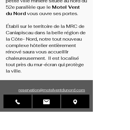
petite ville minière située au nord du
52e parallèle que le
Motel Vent
du Nord
vous ouvre ses portes.
Établi sur le territoire de la MRC de
Caniapiscau dans la belle région de
la Côte- Nord, notre tout nouveau
complexe hôtelier entièrement
rénové saura vous accueillir
chaleureusement. Il est localisé
tout près du mur-écran qui protège
la ville.
reservation@motelventdunord.com
855.841.5005
Motel Vent du Nord