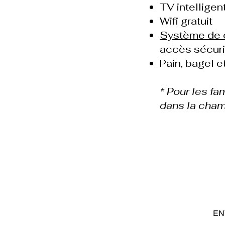
TV intellige
Wifi gratuit
Système de c
accès sécurit
Pain, bagel e
* Pour les fa
dans la cham
EN