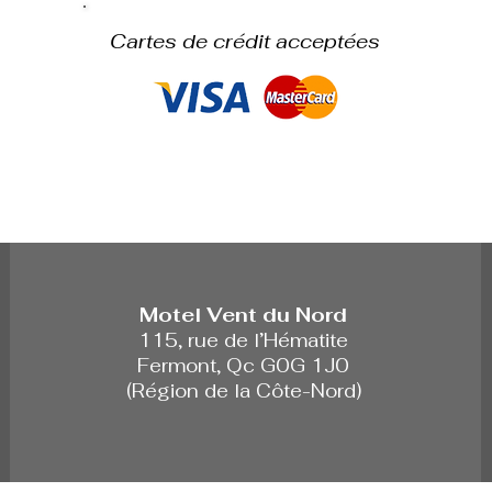
Cartes de crédit acceptées
Motel Vent du Nord
115, rue de l’Hématite
Fermont, Qc G0G 1J0
(Région de la Côte-Nord)