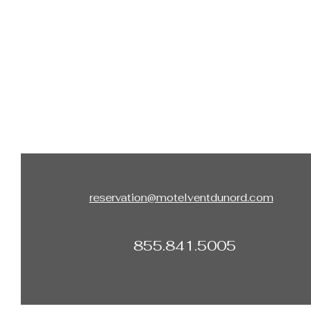
reservation@motelventdunord.com
855.841.5005