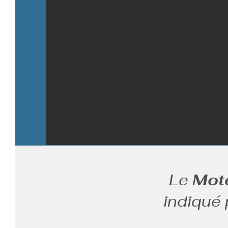
Le
Mot
indiqué 