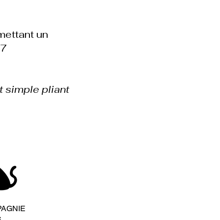
ettant un
 7
it simple pliant
PAGNIE
S