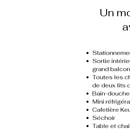
Un mot
a
Stationnemen
Sortie intéri
grand balcon
Toutes les c
de deux lits 
Bain-douche
Mini réfrigér
Cafetière Keu
Séchoir
Table et cha